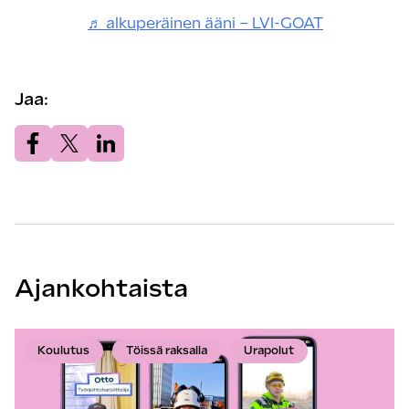
♬ alkuperäinen ääni – LVI-GOAT
Jaa:
Jaa.
Jaa.
Jaa.
Ajankohtaista
Koulutus
Töissä raksalla
Urapolut