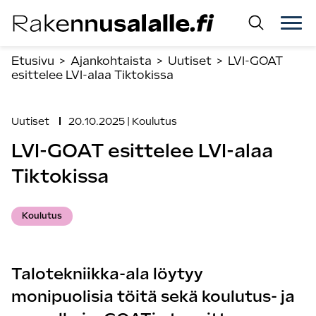
Siirry
suoraan
sisältöön.
Etusivu
>
Ajankohtaista
>
Uutiset
>
LVI-GOAT
esittelee LVI-alaa Tiktokissa
Uutiset
20.10.2025
|
Koulutus
LVI-GOAT esittelee LVI-alaa
Tiktokissa
Asiasanat
Koulutus
Talotekniikka-ala löytyy
monipuolisia töitä sekä koulutus- ja