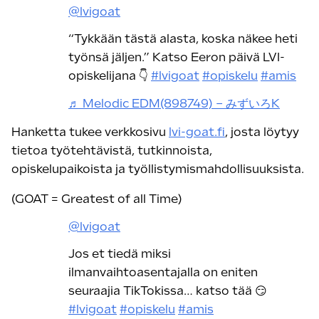
@lvigoat
“Tykkään tästä alasta, koska näkee heti
työnsä jäljen.” Katso Eeron päivä LVI-
opiskelijana 👇
#lvigoat
#opiskelu
#amis
♬ Melodic EDM(898749) – みずいろK
Hanketta tukee verkkosivu
lvi-goat.fi
, josta löytyy
tietoa työtehtävistä, tutkinnoista,
opiskelupaikoista ja työllistymismahdollisuuksista.
(GOAT = Greatest of all Time)
@lvigoat
Jos et tiedä miksi
ilmanvaihtoasentajalla on eniten
seuraajia TikTokissa… katso tää 😏
#lvigoat
#opiskelu
#amis