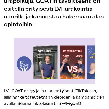
urapolkuja. GOATin tavoitteena on
esitellä erityisesti LVI-urakointia
nuorille ja kannustaa hakemaan alan
opintoihin.
LVI-GOAT näkyy ja kuuluu erityisesti TikTokissa,
sillä hanke toteutetaan videoiden ja kampanjoiden
avulla. Seuraa Tiktokissa tiliä @lvigoat!