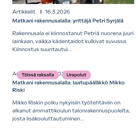
Artikkelit
16.3.2026
Matkani rakennusalalla: yrittäjä Petri Syrjälä
Rakennusala ei kiinnostanut Petriä nuorena juuri
lainkaan, vaikka kädentaidot kulkivat suvussa.
Kiinnostus suuntautui…
Artikkelit
6.3.2026
Töissä raksalla
Urapolut
Matkani rakennusalalla: laatupäällikkö Mikko
Riski
Mikko Riskin polku nykyisiin työtehtäviin on
alkanut ammattikoulun talonrakennuspuolelta,
josta lisäkouluttautuminen…