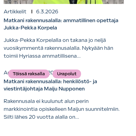
Artikkelit
6.3.2026
Matkani rakennusalalla: ammatillinen opettaja
Jukka-Pekka Korpela
Jukka-Pekka Korpelalla on takana jo neljä
vuosikymmentä rakennusalalla. Nykyään hän
toimii Hyriassa ammatillisena…
Artikkelit
16.3.2026
Töissä raksalla
Urapolut
Matkani rakennusalalla: henkilöstö- ja
viestintäjohtaja Maiju Nupponen
Rakennusala ei kuulunut alun perin
markkinointia opiskelleen Maijun suunnitelmiin.
Silti lähes 20 vuotta alalla on…