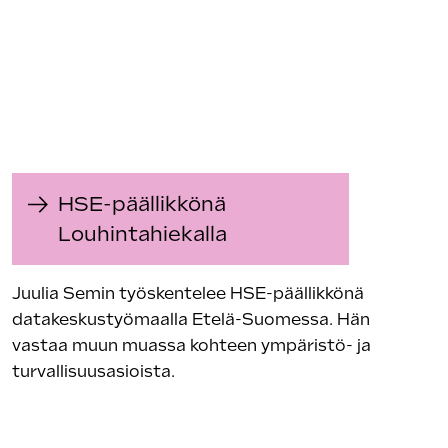
HSE-päällikkönä
Louhintahiekalla
Juulia Semin työskentelee HSE-päällikkönä
datakeskustyömaalla Etelä-Suomessa. Hän
vastaa muun muassa kohteen ympäristö- ja
turvallisuusasioista.