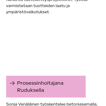
varmistetaan tuotteiden laatu ja
ympäristövaikutukset.
Prosessinhoitajana
Ruduksella
Sonja Venäläinen työskentelee betoniasemalla,