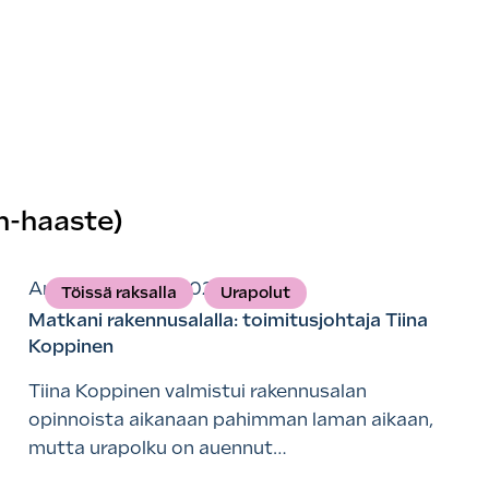
n-haaste)
Artikkelit
6.3.2026
Töissä raksalla
Urapolut
Matkani rakennusalalla: toimitusjohtaja Tiina
Koppinen
Tiina Koppinen valmistui rakennusalan
opinnoista aikanaan pahimman laman aikaan,
mutta urapolku on auennut…