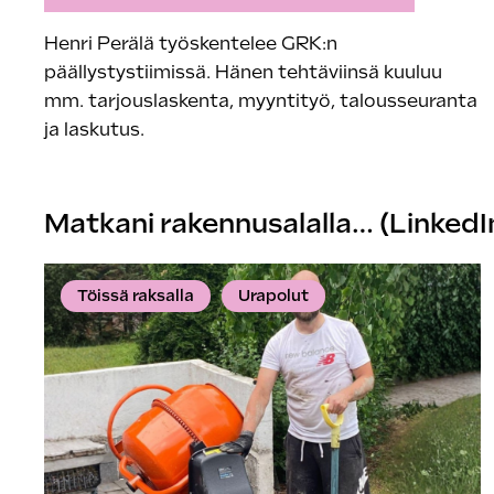
Henri Perälä työskentelee GRK:n
päällystystiimissä. Hänen tehtäviinsä kuuluu
mm. tarjouslaskenta, myyntityö, talousseuranta
ja laskutus.
Matkani rakennusalalla… (LinkedI
Töissä raksalla
Urapolut