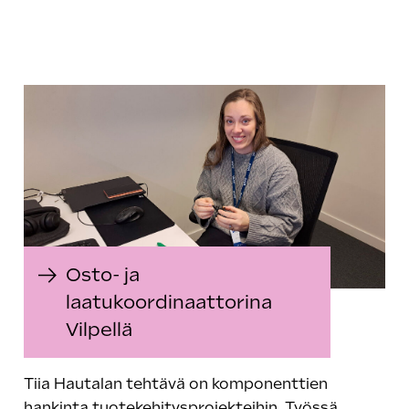
Osto- ja
laatukoordinaattorina
Vilpellä
Tiia Hautalan tehtävä on komponenttien
hankinta tuotekehitysprojekteihin. Työssä