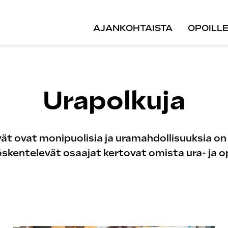
AJANKOHTAISTA
OPOILL
Urapolkuja
t ovat monipuolisia ja uramahdollisuuksia on 
öskentelevät osaajat kertovat omista ura- ja o