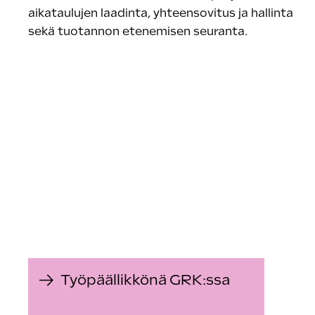
aikataulujen laadinta, yhteensovitus ja hallinta
sekä tuotannon etenemisen seuranta.
Työpäällikkönä GRK:ssa