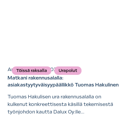
Artikkelit
6.3.2026
Töissä raksalla
Urapolut
Matkani rakennusalalla:
asiakastyytyväisyypäällikkö Tuomas Hakulinen
Tuomas Hakulisen ura rakennusalalla on
kulkenut konkreettisesta käsillä tekemisestä
työnjohdon kautta Dalux Oy:lle…