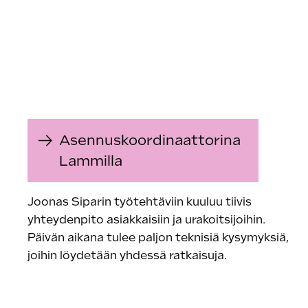
Asennuskoordinaattorina
Lammilla
Joonas Siparin työtehtäviin kuuluu tiivis
yhteydenpito asiakkaisiin ja urakoitsijoihin.
Päivän aikana tulee paljon teknisiä kysymyksiä,
joihin löydetään yhdessä ratkaisuja.