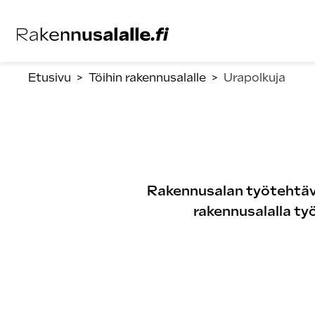
Siirry
suoraan
sisältöön.
Etusivu
>
Töihin rakennusalalle
>
Urapolkuja
Rakennusalan työtehtävä
rakennusalalla ty