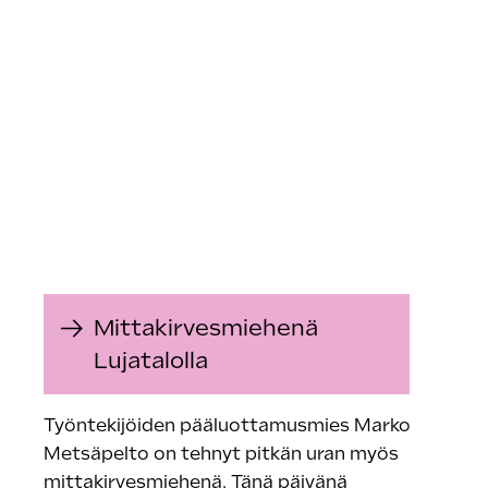
Mittakirvesmiehenä
Lujatalolla
Työntekijöiden pääluottamusmies Marko
Metsäpelto on tehnyt pitkän uran myös
mittakirvesmiehenä. Tänä päivänä