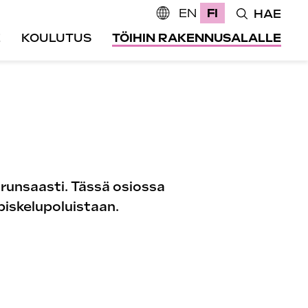
EN
FI
HAE
E
KOULUTUS
TÖIHIN RAKENNUSALALLE
runsaasti. Tässä osiossa
piskelupoluistaan.