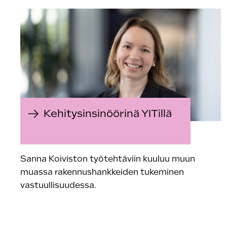
Kehitysinsinöörinä YITillä
Sanna Koiviston työtehtäviin kuuluu muun
muassa rakennushankkeiden tukeminen
vastuullisuudessa.