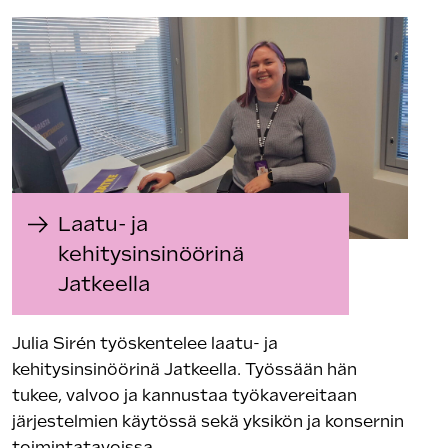
Laatu- ja
kehitysinsinöörinä
Jatkeella
Julia Sirén työskentelee laatu- ja
kehitysinsinöörinä Jatkeella. Työssään hän
tukee, valvoo ja kannustaa työkavereitaan
järjestelmien käytössä sekä yksikön ja konsernin
toimintatavoissa.