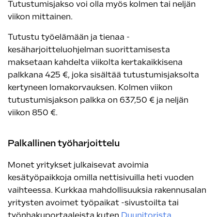
Tutustumisjakso voi olla myös kolmen tai neljän
viikon mittainen.
Tutustu työelämään ja tienaa -
kesäharjoitteluohjelman suorittamisesta
maksetaan kahdelta viikolta kertakaikkisena
palkkana 425 €, joka sisältää tutustumisjaksolta
kertyneen lomakorvauksen. Kolmen viikon
tutustumisjakson palkka on 637,50 € ja neljän
viikon 850 €.
Palkallinen työharjoittelu
Monet yritykset julkaisevat avoimia
kesätyöpaikkoja omilla nettisivuilla heti vuoden
vaihteessa. Kurkkaa mahdollisuuksia rakennusalan
yritysten avoimet työpaikat -sivustoilta tai
työnhakuportaaleista kuten
Duunitorista.