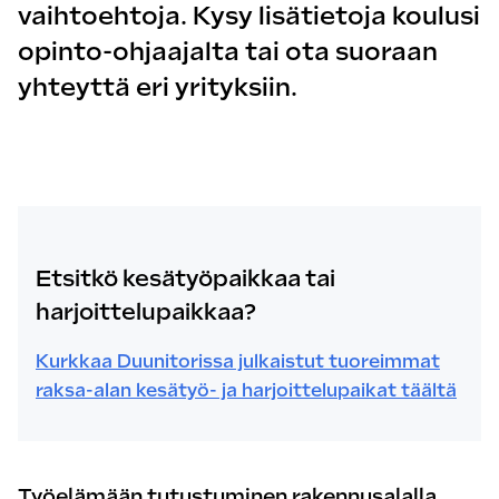
vaihtoehtoja. Kysy lisätietoja koulusi
opinto-ohjaajalta tai ota suoraan
yhteyttä eri yrityksiin.
Etsitkö kesätyöpaikkaa tai
harjoittelupaikkaa?
Kurkkaa Duunitorissa julkaistut tuoreimmat
raksa-alan kesätyö- ja harjoittelupaikat täältä
Työelämään tutustuminen rakennusalalla