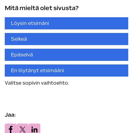
Mitä mieltä olet sivusta?
Valitse
Löysin etsimäni
sopivin
vaihtoehto.
Selkeä
Epäselvä
En löytänyt etsimääni
Valitse sopivin vaihtoehto.
Jaa:
Jaa.
Jaa.
Jaa.