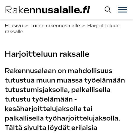
Siirry
suoraan
sisältöön.
Etusivu
>
Töihin rakennusalalle
>
Harjoitteluun
raksalle
Harjoitteluun raksalle
Rakennusalaan on mahdollisuus
tutustua muun muassa työelämään
tutustumisjaksolla, palkallisella
tutustu työelämään -
kesäharjoittelujaksolla tai
palkallisella työharjoittelujaksolla.
Tältä sivulta löydät erilaisia