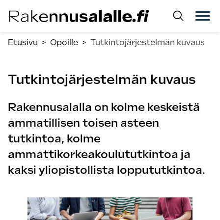
Siirry
suoraan
sisältöön.
Etusivu
>
Opoille
>
Tutkintojärjestelmän kuvaus
Tutkintojärjestelmän kuvaus
Rakennusalalla on kolme keskeistä
ammatillisen toisen asteen
tutkintoa, kolme
ammattikorkeakoulututkintoa ja
kaksi yliopistollista loppututkintoa.