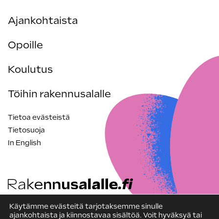
Ajankohtaista
Opoille
Koulutus
Töihin rakennusalalle
Tietoa evästeistä
Tietosuoja
In English
Käytämme evästeitä tarjotaksemme sinulle
Sivuston ylläpitäjä Rakennusteollisuus RT
ajankohtaista ja kiinnostavaa sisältöä. Voit hyväksyä tai