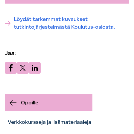
Löydät tarkemmat kuvaukset
tutkintojärjestelmästä Koulutus-osiosta.
Jaa:
Jaa.
Jaa.
Jaa.
Opoille
Verkkokursseja ja lisämateriaaleja