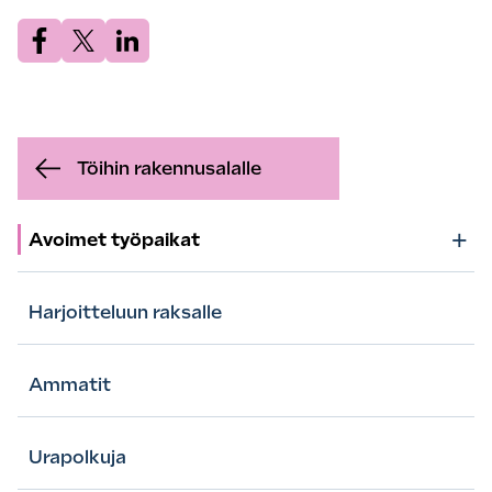
Jaa.
Jaa.
Jaa.
Töihin rakennusalalle
+
Avoimet työpaikat
Harjoitteluun raksalle
Ammatit
Urapolkuja