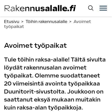
Siirry
suoraan
sisältöön.
Etusivu
>
Töihin rakennusalalle
>
Avoimet
työpaikat
Avoimet työpaikat
Tule töihin raksa-alalle! Tältä sivulta
löydät rakennusalan avoimet
työpaikat. Olemme suodattaneet
20 viimeisintä avointa työpaikkaa
Duunitorit-sivustolta. Joukkoon on
saattanut eksyä mukaan muitakin
kuin raksa-alan työpaikkoja.