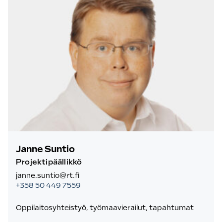
Janne Suntio
Projektipäällikkö
janne.suntio@rt.fi
+358 50 449 7559
Oppilaitosyhteistyö, työmaavierailut, tapahtumat